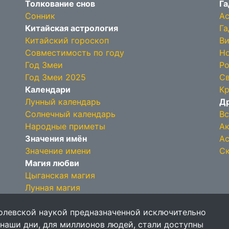
Толкование снов
Га
Сонник
Ас
Китайская астрология
Га
Китайский гороскоп
Ви
Совместимость по году
Но
Год Змеи
Ро
Год Змеи 2025
Св
Календари
Кр
Лунный календарь
Др
Солнечный календарь
Вс
Народные приметы
Ак
Значения имён
Ас
Значение имени
Ск
Магия любви
Цыганская магия
Лунная магия
олевской наукой предназначенной исключительно
 наши дни, для миллионов людей, стали доступны