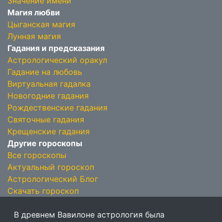
Значение имени
Магия любви
Цыганская магия
Лунная магия
Гадания и предсказания
Астрологический оракул
Гадание на любовь
Виртуальная гадалка
Новогодние гадания
Рождественские гадания
Святочные гадания
Крещенские гадания
Другие гороскопы
Все гороскопы
Актуальный гороскоп
Астрологический Блог
Скачать гороскоп
В древнем Вавилоне астрология была