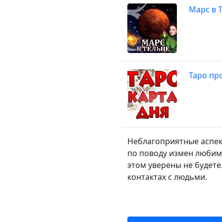
Марс в Т
Таро про
Неблагоприятные аспек
по поводу измен любимы
этом уверены не будет
контактах с людьми.