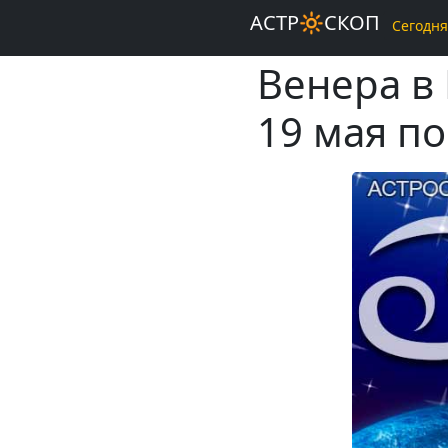
АСТР🔆СКОП
Сегодня
Венера в 
19 мая п