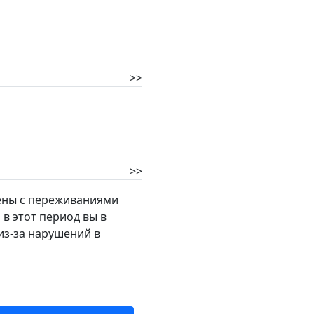
>>
>>
жены с переживаниями
в этот период вы в
из-за нарушений в