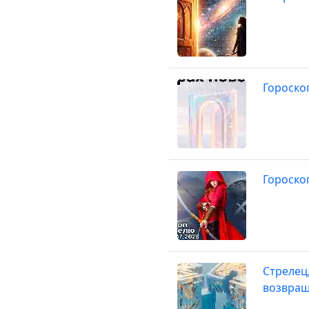
Гороско
Гороско
Стрелец
возвращ