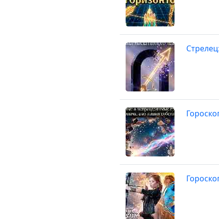
Стрелец
Гороско
Гороско