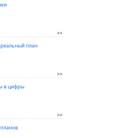
нки
>>
 реальный план
>>
ты в цифры
>>
 планов