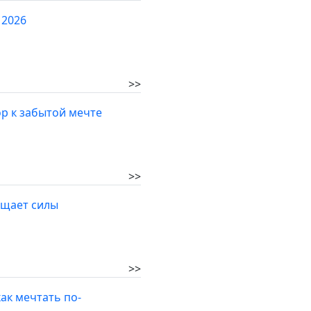
 2026
>>
ор к забытой мечте
>>
ащает силы
>>
ак мечтать по-