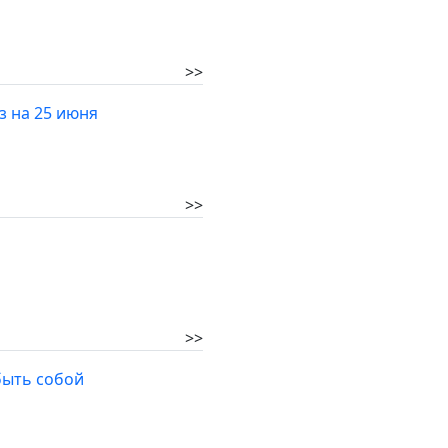
>>
з на 25 июня
>>
>>
быть собой