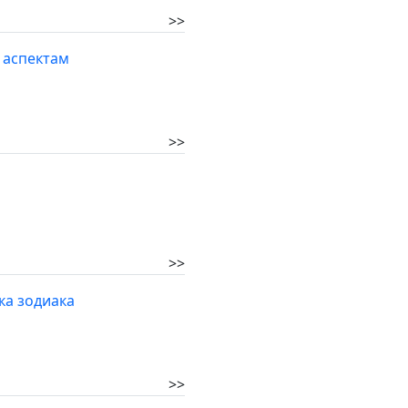
>>
 аспектам
>>
>>
ака зодиака
>>