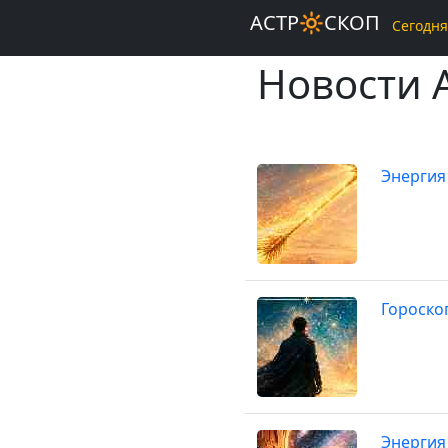
АСТР🔆СКОП
Сегодня
Новости 
Энергия
Гороско
Энергия