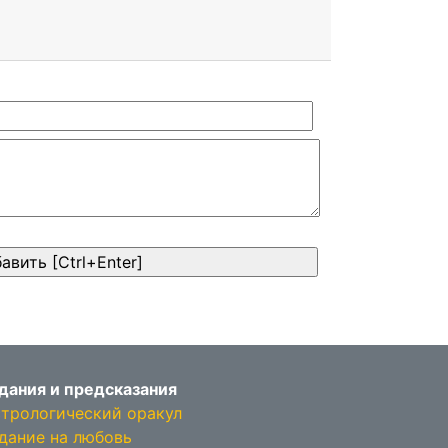
дания и предсказания
трологический оракул
дание на любовь