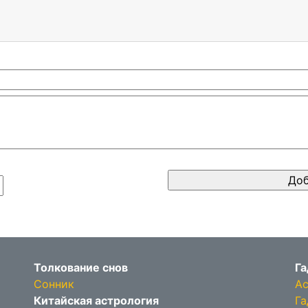
Толкование снов
Га
Сонник
Ас
Китайская астрология
Га