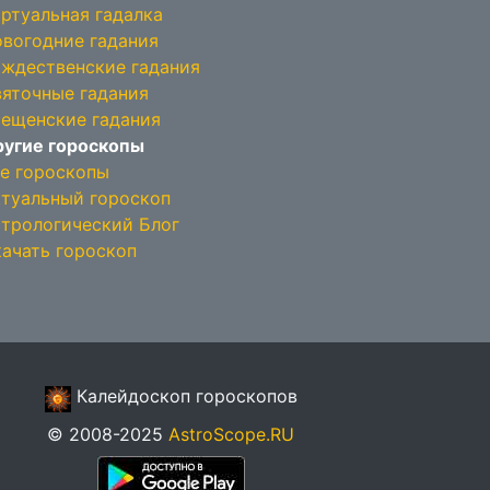
ртуальная гадалка
вогодние гадания
ждественские гадания
яточные гадания
ещенские гадания
угие гороскопы
е гороскопы
туальный гороскоп
трологический Блог
ачать гороскоп
Калейдоскоп гороскопов
© 2008-2025
AstroScope.RU