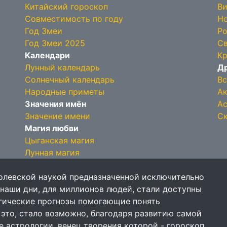
Китайский гороскоп
Ви
Совместимость по году
Но
Год Змеи
Ро
Год Змеи 2025
Св
Календари
Кр
Лунный календарь
Др
Солнечный календарь
Вс
Народные приметы
Ак
Значения имён
Ас
Значение имени
Ск
Магия любви
Цыганская магия
Лунная магия
олевской наукой предназначенной исключительно
 наши дни, для миллионов людей, стали доступны
огические прогнозы помогающие понять
 это, стало возможно, благодаря развитию самой
е астрологии, венец творения которой - гороскоп.