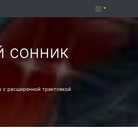
й cонник
у с расширенной трактовкой