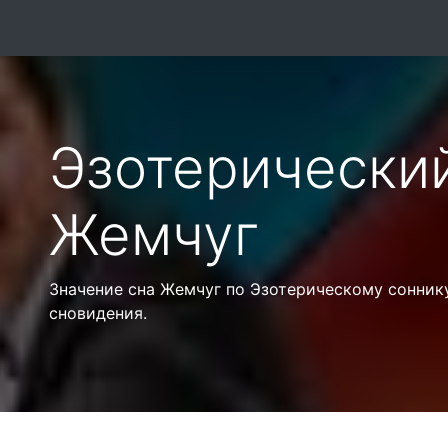
Эзотерически
Жемчуг
Значение сна Жемчуг по Эзотерическому сонник
сновидения.