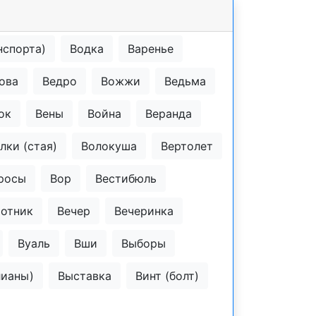
нспорта)
Водка
Варенье
ова
Ведро
Вожжи
Ведьма
ок
Вены
Война
Веранда
лки (стая)
Волокуша
Вертолет
росы
Вор
Вестибюль
отник
Вечер
Вечеринка
Вуаль
Вши
Выборы
лианы)
Выставка
Винт (болт)