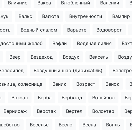
Влияние
Вакса
Влюбленный
Валенки
Внук
Вальс
Валюта
Внутренности
Вампир
ость
Водный слалом
Варьете
Водоворот
одосточный желоб
Вафли
Водяная лилия
Вахт
Веер
Вездеход
Воздух
Вексель
Возду
Велосипед
Воздушный шар (дирижабль)
Велотр
озница, колесница
Веник
Возраст
Венок
а
Вокзал
Верба
Верблюд
Волейбол
Ве
Вернисаж
Верстак
Вертел
Волонтер
Ве
шебство
Веселье
Весло
Весна
Вопль