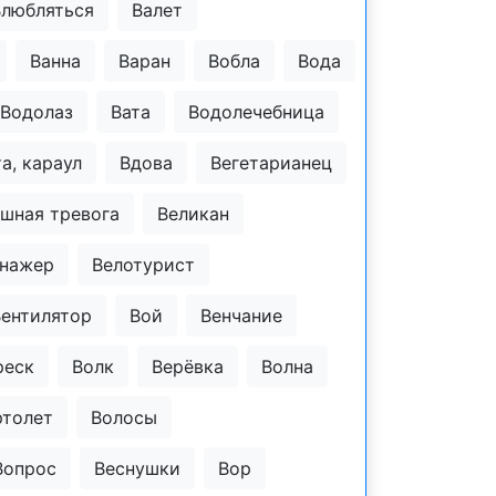
Влюбляться
Валет
Ванна
Варан
Вобла
Вода
Водолаз
Вата
Водолечебница
а, караул
Вдова
Вегетарианец
шная тревога
Великан
енажер
Велотурист
Вентилятор
Вой
Венчание
реск
Волк
Верёвка
Волна
ртолет
Волосы
Вопрос
Веснушки
Вор