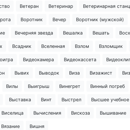
ство
Ветеран
Ветеринар
Ветеринарная стан
рота
Воротник
Вечер
Воротник (мужской)
ие
Вечерняя звезда
Вешалка
Вешать
Вос
х
Всадник
Вселенная
Взлом
Взломщик
оигра
Видеокамера
Видеокассета
Видеокли
он
Вывих
Выводок
Виза
Визажист
Ви
Вилы
Выигрыш
Винегрет
Винный погреб
Выставка
Винт
Выстрел
Высшее учебное
Виселица
Вычисления
Вискоза
Вышивание
Вязание
Вишня