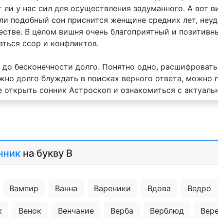
т ли у нас сил для осуществления задуманного. А вот в
ли подобный сон приснится женщине средних лет, неуд
стве. В целом вишня очень благоприятный и позитивный
аться ссор и конфликтов.
до бесконечности долго. Понятно одно, расшифровать
жно долго блуждать в поисках верного ответа, можно
ее открыть сонник Астроскоп и ознакомиться с актуаль
нник
на букву В
Вампир
Ванна
Вареники
Вдова
Ведро
к
Венок
Венчание
Верба
Верблюд
Вер