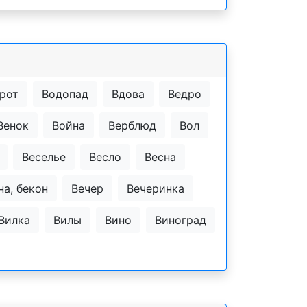
рот
Водопад
Вдова
Ведро
Венок
Война
Верблюд
Вол
Веселье
Весло
Весна
на, бекон
Вечер
Вечеринка
Вилка
Вилы
Вино
Виноград