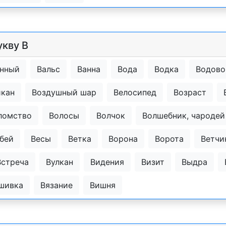
укву В
нный
Вальс
Ванна
Вода
Водка
Водово
икан
Воздушный шар
Велосипед
Возраст
ломство
Волосы
Волчок
Волшебник, чародей
бей
Весы
Ветка
Ворона
Ворота
Ветчи
Встреча
Вулкан
Видения
Визит
Выдра
шивка
Вязание
Вишня