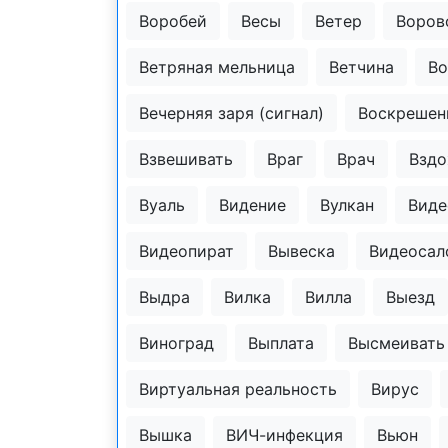
Воробей
Весы
Ветер
Воров
Ветряная мельница
Ветчина
Во
Вечерняя заря (сигнал)
Воскрешен
Взвешивать
Враг
Врач
Вздо
Вуаль
Видение
Вулкан
Виде
Видеопират
Вывеска
Видеосал
Выдра
Вилка
Вилла
Выезд
Виноград
Выплата
Высмеивать
Виртуальная реальность
Вирус
Вышка
ВИЧ-инфекция
Вьюн