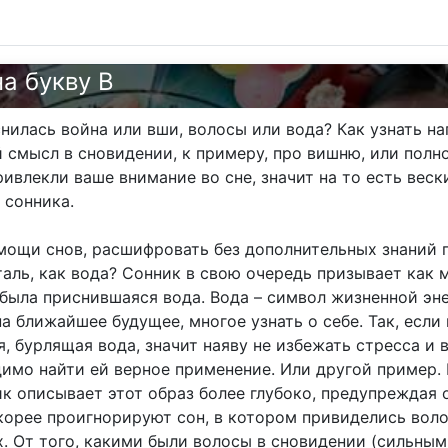
на букву В
нилась война или вши, волосы или вода? Как узнать на
 смысл в сновидении, к примеру, про вишню, или полн
ивлекли ваше внимание во сне, значит на то есть вески
 сонника.
мощи снов, расшифровать без дополнительных знаний 
таль, как вода? Сонник в свою очередь призывает как
 была приснившаяся вода. Вода – символ жизненной эн
а ближайшее будущее, многое узнать о себе. Так, если
, бурлящая вода, значит наяву не избежать стресса и 
димо найти ей верное применение. Или другой пример. 
к описывает этот образ более глубоко, предупреждая 
орее проигнорируют сон, в котором привиделись волос
. От того, какими были волосы в сновидении (сильны