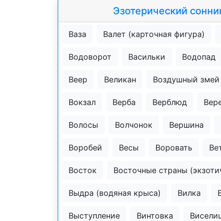
Эзотерический сонни
Ваза
Валет (карточная фигура)
Водоворот
Васильки
Водопад
Веер
Великан
Воздушный змей
Вокзал
Верба
Верблюд
Вер
Волосы
Волчонок
Вершина
Воробей
Весы
Воровать
Ве
Восток
Восточные страны (экзоти
Выдра (водяная крыса)
Вилка
Выступление
Винтовка
Висели