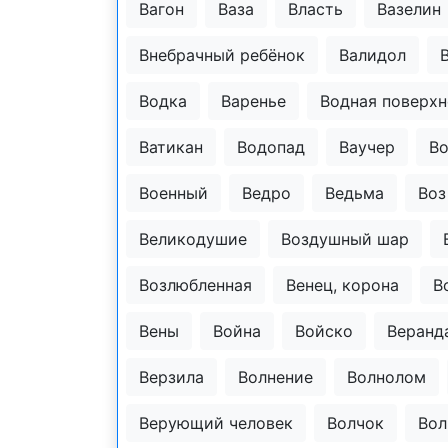
Вагон
Ваза
Власть
Вазелин
Внебрачный ребёнок
Валидол
Водка
Варенье
Водная поверхн
Ватикан
Водопад
Ваучер
В
Военный
Ведро
Ведьма
Воз
Великодушие
Воздушный шар
Возлюбленная
Венец, корона
В
Вены
Война
Войско
Веранд
Верзила
Волнение
Волнолом
Верующий человек
Волчок
Вол