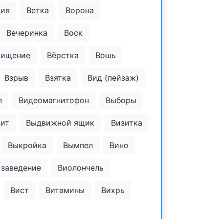
ция
Ветка
Ворона
Вечеринка
Воск
хищение
Вёрстка
Вошь
Взрыв
Взятка
Вид (пейзаж)
п
Видеомагнитофон
Выборы
зит
Выдвижной ящик
Визитка
Выкройка
Вымпел
Вино
 заведение
Виолончель
Вист
Витамины
Вихрь