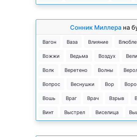
Сонник Миллера
на б
Вагон
Ваза
Влияние
Влюбле
Вожжи
Ведьма
Воздух
Вел
Волк
Веретено
Волны
Веро
Вопрос
Веснушки
Вор
Воро
Вошь
Враг
Врач
Взрыв
Винт
Выстрел
Виселица
Вы