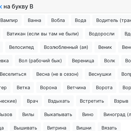
к
на букву В
Вампир
Ванна
Вобла
Вода
Водитель (тра
Ватикан (если вы там не были)
Водоросли
Вд
Велосипед
Возлюбленный (ая)
Веник
Вен
евка
Вол (рабочий бык)
Вереница
Волк
Во
Веселиться
Весна (не в сезон)
Веснушки
Воп
тер
Ветка
Ворона
Ветчина
Ворота
Вор
ческие)
Врач
Вздыхать
Встретить
Взрыв
Вызов
Вилы
Выкапывать
Вино
Виноград (
ца
Вышивать
Витрина
Вишни
Вязать