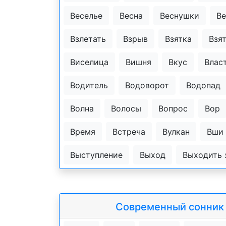
Веселье
Весна
Веснушки
В
Взлетать
Взрыв
Взятка
Взят
Виселица
Вишня
Вкус
Влас
Водитель
Водоворот
Водопад
Волна
Волосы
Вопрос
Вор
Время
Встреча
Вулкан
Вши
Выступление
Выход
Выходить
Современный сонник