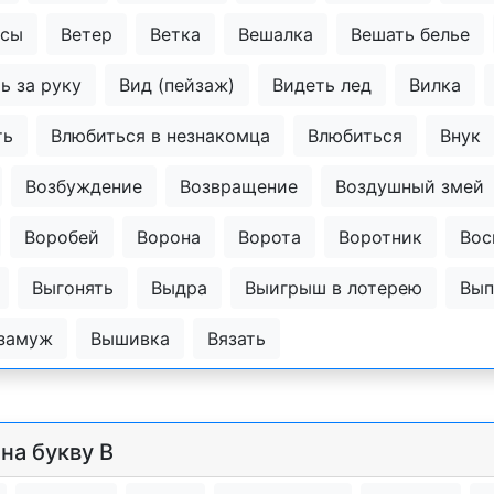
есы
Ветер
Ветка
Вешалка
Вешать белье
ь за руку
Вид (пейзаж)
Видеть лед
Вилка
ть
Влюбиться в незнакомца
Влюбиться
Внук
Возбуждение
Возвращение
Воздушный змей
Воробей
Ворона
Ворота
Воротник
Вос
Выгонять
Выдра
Выигрыш в лотерею
Вып
 замуж
Вышивка
Вязать
на букву В